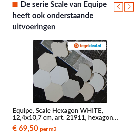
De serie Scale van Equipe
heeft ook onderstaande
uitvoeringen
Equipe, Scale Hexagon WHITE,
12,4x10,7 cm, art. 21911, hexagon
1
wandtegels
€ 69,50
per m2