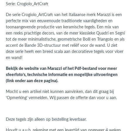
Serie: Crogiolo_ArtCraft
De serie Crogiolo_ArtCraft van het Italiaanse merk Marazzi is een
perfecte mix van eeuwenoude traditionele vaardigheden en
toonaangevende productie van keramische tegels. Een mix van
een reeks prachtige decors, van de meer klassieke Quadri en Segni
tot de meer minimalistische, geometrische Bolli en Triangolo en als
accent de Bande 3D-structuur met reliëf voor de wand.
U ziet
deze serie heeft een breed scala aan decoratieve tegels voor vloer
en wand!
Bekijk de website van Marazzi of het Pdf-bestand voor meer
sfeerfoto’s, technische informatie en mogelijke uitvoeringen
(link onder aan deze pagina).
Mocht u een artikel niet kunnen aanvinken, dan dit graag bij
'Opmerking' vermelden. Wij passen de offerte dan voor u aan.
Deze tegels zijn alleen op bestelling leverbaar.
Houdt u a.u.b. rekening met een levertijd van ongeveer 4 weken.