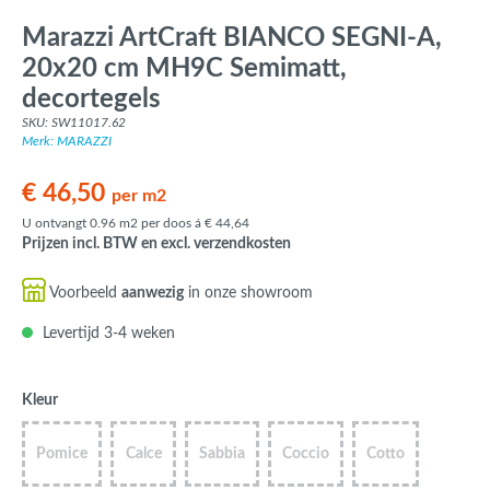
Marazzi ArtCraft BIANCO SEGNI-A,
20x20 cm MH9C Semimatt,
decortegels
SKU: SW11017.62
Merk: MARAZZI
€ 46,50
per m2
U ontvangt 0.96 m2 per doos á € 44,64
Prijzen incl. BTW en excl. verzendkosten
Voorbeeld
aanwezig
in onze showroom
Levertijd 3-4 weken
Kleur
Pomice
Calce
Sabbia
Coccio
Cotto