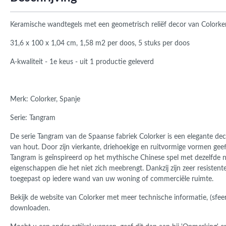
Roma
Afwi
Form
Keramische wandtegels met een geometrisch reliëf decor van Color
Grot
31,6 x 100 x 1,04 cm, 1,58 m2 per doos, 5 stuks per doos
A-kwaliteit - 1e keus - uit 1 productie geleverd
Merk: Colorker, Spanje
Serie: Tangram
De serie Tangram van de Spaanse fabriek Colorker is een elegante deco
van hout. Door zijn vierkante, driehoekige en ruitvormige vormen geef
Tangram is geïnspireerd op het mythische Chinese spel met dezelfde n
eigenschappen die het niet zich meebrengt. Dankzij zijn zeer resis
toegepast op iedere wand van uw woning of commerciële ruimte.
Bekijk de website van Colorker met meer technische informatie, (sfeer
downloaden.