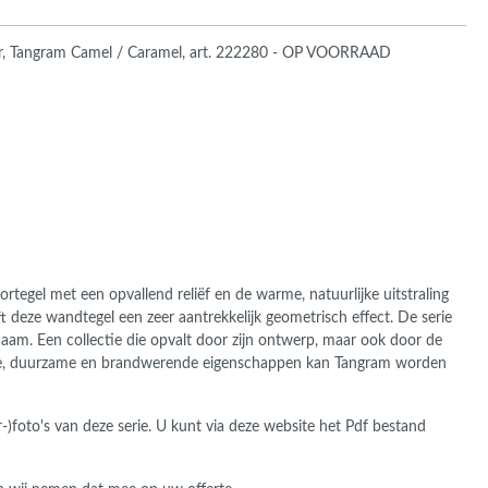
ans Verband
jkende en Aparte
aten
ker, Tangram Camel / Caramel, art. 222280 - OP VOORRAAD
ere formaten
rtegel met een opvallend reliëf en de warme, natuurlijke uitstraling
t deze wandtegel een zeer aantrekkelijk geometrisch effect. De serie
aam. Een collectie die opvalt door zijn ontwerp, maar ook door de
tente, duurzame en brandwerende eigenschappen kan Tangram worden
-)foto's van deze serie. U kunt via deze website het Pdf bestand