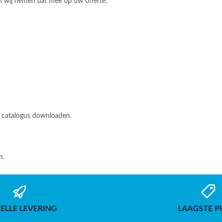
en wij nemen dat mee op uw offerte.
 catalogus downloaden.
n.
ELLE LEVERING
LAAGSTE P