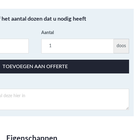
Metallic - Goud - Brons -
Metaal
f het aantal dozen dat u nodig heeft
Wandtegels met een
patroon / mix van kleur
Aantal
Beton- cementlook
wandtegels
doos
Natuursteenlook
wandtegels
TOEVOEGEN AAN OFFERTE
Marmerlook wandtegels
Eigenschappen