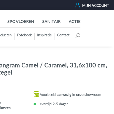
MIJN ACCOUNT
SPC VLOEREN
SANITAIR
ACTIE
oducten
Fotoboek
Inspiratie
Contact
oertegels
Kleurgroep
Wit - Beige - Créme - Ivoor
 Tangram Camel / Caramel, 31,6x100 cm,
Grijs - Antraciet - Zwart
tegel
Groen - Olive - Jade - Sage
Blauw
Bruin - Cotto - Moka
Voorbeeld
aanwezig
in onze showroom
Oker - Geel - Oranje
2
Levertijd 2-5 dagen
Rood - Roze - Paars
dkosten