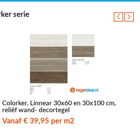
ker serie
Colorker, Linnear 30x60 en 30x100 cm,
C
reliëf wand- decortegel
3
Vanaf € 39,95 per m2