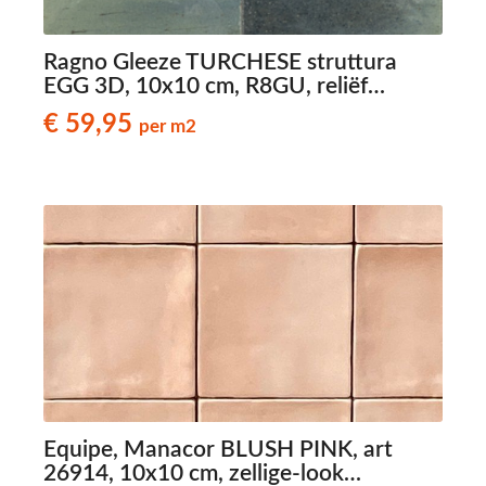
Ragno Gleeze TURCHESE struttura
EGG 3D, 10x10 cm, R8GU, reliëf
wandtegels
€ 59,95
per m2
Equipe, Manacor BLUSH PINK, art
26914, 10x10 cm, zellige-look