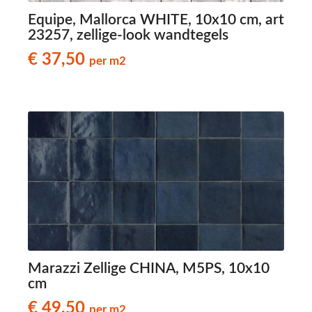
Equipe, Mallorca WHITE, 10x10 cm, art
23257, zellige-look wandtegels
€ 37,50
per m2
Marazzi Zellige CHINA, M5PS, 10x10
cm
€ 49,50
per m2