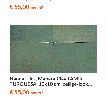
wandtegels
€ 55,00
per m2
Nanda Tiles, Manara Clay TAMIR
TURQUESA, 10x10 cm, zellige-look
wandtegels
€ 55,00
per m2