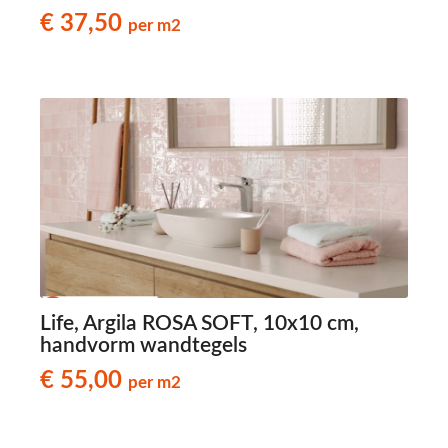
wandtegels
€ 37,50
per m2
Life, Argila ROSA SOFT, 10x10 cm,
handvorm wandtegels
€ 55,00
per m2