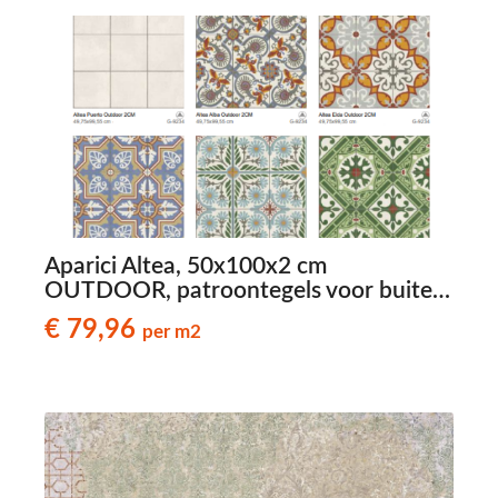
Aparici Altea, 50x100x2 cm
OUTDOOR, patroontegels voor buiten
- € 79,96 per m2
€ 79,96
per m2