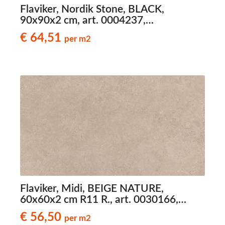
Flaviker, Nordik Stone, BLACK,
90x90x2 cm, art. 0004237,
natuursteenlook terrastegels
€ 64,51
per m2
Flaviker, Midi, BEIGE NATURE,
60x60x2 cm R11 R., art. 0030166,
natuursteenlook terrastegels
€ 56,50
per m2