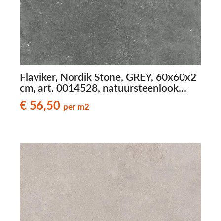
Flaviker, Nordik Stone, GREY, 60x60x2
cm, art. 0014528, natuursteenlook
terrastegels
€ 56,50
per m2