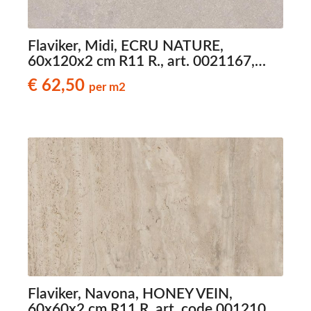
Flaviker, Midi, ECRU NATURE,
60x120x2 cm R11 R., art. 0021167,
natuursteenlook terrastegels
€ 62,50
per m2
Flaviker, Navona, HONEY VEIN,
60x60x2 cm R11 R, art. code 0012104,