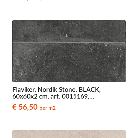
Flaviker, Nordik Stone, BLACK,
60x60x2 cm, art. 0015169,
natuursteenlook terrastegels
€ 56,50
per m2