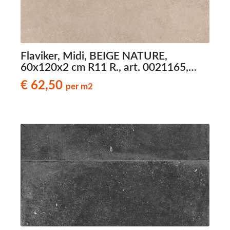
Flaviker, Midi, BEIGE NATURE,
60x120x2 cm R11 R., art. 0021165,
natuursteenlook terrastegels
€ 62,50
per m2