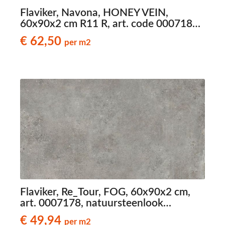
Flaviker, Navona, HONEY VEIN,
60x90x2 cm R11 R, art. code 0007180,
travertinlook terrastegels
€ 62,50
per m2
Flaviker, Re_Tour, FOG, 60x90x2 cm,
art. 0007178, natuursteenlook
terrastegels
€ 49,94
per m2