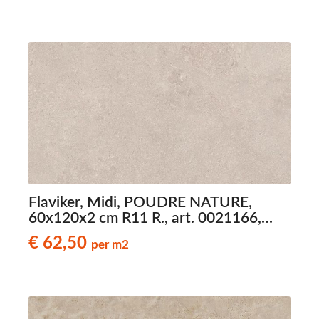
Flaviker, Midi, POUDRE NATURE,
60x120x2 cm R11 R., art. 0021166,
natuursteenlook terrastegels
€ 62,50
per m2