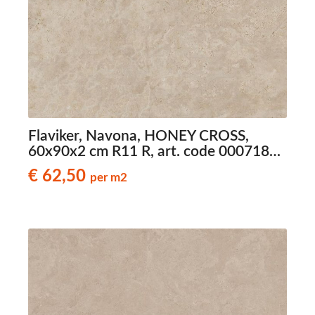
Flaviker, Navona, HONEY CROSS,
60x90x2 cm R11 R, art. code 0007181,
travertinlook terrastegels
€ 62,50
per m2