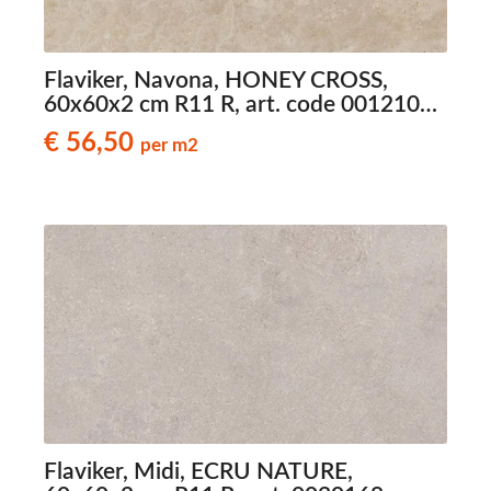
Flaviker, Navona, HONEY CROSS,
60x60x2 cm R11 R, art. code 0012103,
travertinlook terrastegels
€ 56,50
per m2
Flaviker, Midi, ECRU NATURE,