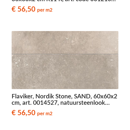
travertinlook terrastegels
€ 56,50
per m2
Flaviker, Nordik Stone, SAND, 60x60x2
cm, art. 0014527, natuursteenlook
terrastegels
€ 56,50
per m2