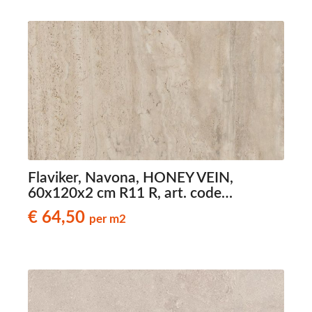
Flaviker, Navona, HONEY VEIN,
60x120x2 cm R11 R, art. code
0011595, travertinlook terrastegels
€ 64,50
per m2