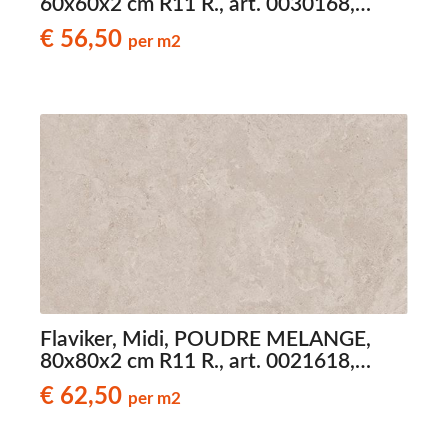
60x60x2 cm R11 R., art. 0030168,
natuursteenlook terrastegels
€ 56,50
per m2
Flaviker, Midi, POUDRE MELANGE,
80x80x2 cm R11 R., art. 0021618,
natuursteenlook terrastegels
€ 62,50
per m2