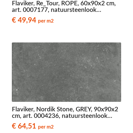
Flaviker, Re_Tour, ROPE, 60x90x2 cm,
art. 0007177, natuursteenlook
terrastegels
€ 49,94
per m2
Flaviker, Nordik Stone, GREY, 90x90x2
cm, art. 0004236, natuursteenlook
terrastegels
€ 64,51
per m2