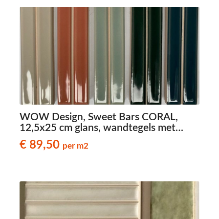
WOW Design, Sweet Bars CORAL,
12,5x25 cm glans, wandtegels met
reliëf
€ 89,50
per m2