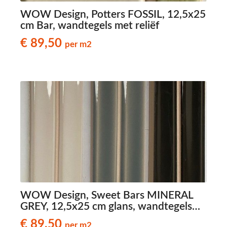
WOW Design, Potters FOSSIL, 12,5x25
cm Bar, wandtegels met reliëf
€ 89,50
per m2
WOW Design, Sweet Bars MINERAL
GREY, 12,5x25 cm glans, wandtegels
met reliëf
€ 89,50
per m2