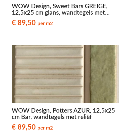
WOW Design, Sweet Bars GREIGE,
12,5x25 cm glans, wandtegels met
reliëf
€ 89,50
per m2
WOW Design, Potters AZUR, 12,5x25
cm Bar, wandtegels met reliëf
€ 89,50
per m2