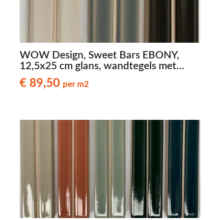
WOW Design, Sweet Bars EBONY,
12,5x25 cm glans, wandtegels met
reliëf
€ 89,50
per m2