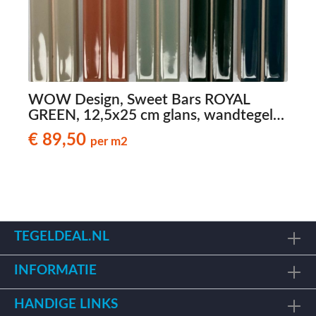
WOW Design, Sweet Bars ROYAL
GREEN, 12,5x25 cm glans, wandtegels
met reliëf
€ 89,50
per m2
TEGELDEAL.NL
INFORMATIE
HANDIGE LINKS