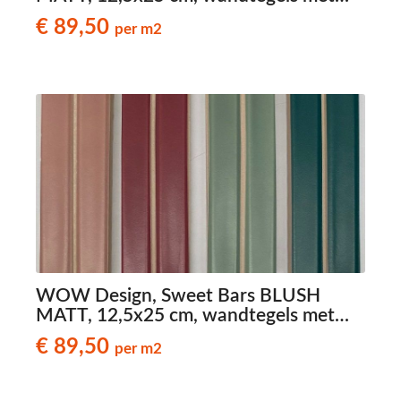
reliëf
€ 89,50
per m2
WOW Design, Sweet Bars BLUSH
MATT, 12,5x25 cm, wandtegels met
reliëf
€ 89,50
per m2