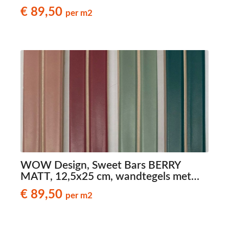
reliëf
€ 89,50
per m2
WOW Design, Sweet Bars BERRY
MATT, 12,5x25 cm, wandtegels met
reliëf
€ 89,50
per m2