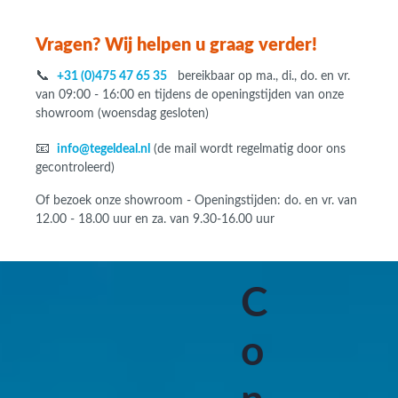
Vragen? Wij helpen u graag verder!
📞
+31 (0)475 47 65 35
bereikbaar op ma., di., do. en vr.
van 09:00 - 16:00 en tijdens de openingstijden van onze
showroom (woensdag gesloten)
📧
info@tegeldeal.nl
(de mail wordt regelmatig door ons
gecontroleerd)
Of bezoek onze showroom - Openingstijden: do. en vr. van
12.00 - 18.00 uur en za. van 9.30-16.00 uur
C
o