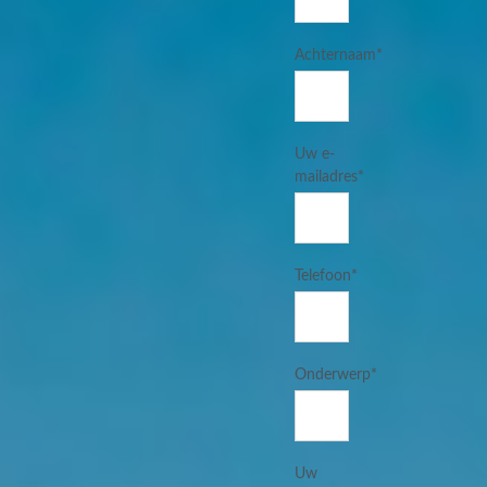
Achternaam*
Uw e-
mailadres*
Telefoon*
Onderwerp*
Uw