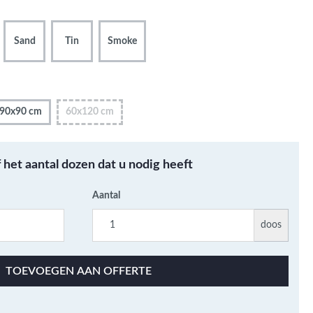
Metallic - Goud - Brons -
Metaal
Sand
Tin
Smoke
Wandtegels met een
patroon / mix van kleur
Beton- cementlook
wandtegels
90x90 cm
60x120 cm
Natuursteenlook
wandtegels
Marmerlook wandtegels
f het aantal dozen dat u nodig heeft
Aantal
doos
TOEVOEGEN AAN OFFERTE