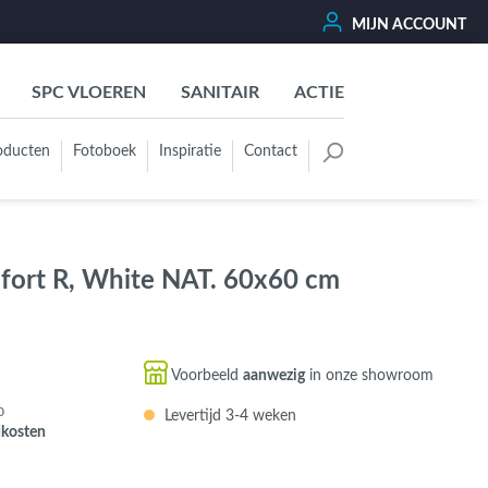
MIJN ACCOUNT
SPC VLOEREN
SANITAIR
ACTIE
oducten
Fotoboek
Inspiratie
Contact
oertegels
Kleurgroep
Wit - Beige - Créme - Ivoor
rt R, White NAT. 60x60 cm
Grijs - Antraciet - Zwart
Groen - Olive - Jade - Sage
Blauw
Voorbeeld
aanwezig
in onze showroom
Bruin - Cotto - Moka
0
Levertijd 3-4 weken
Oker - Geel - Oranje
dkosten
Rood - Roze - Paars