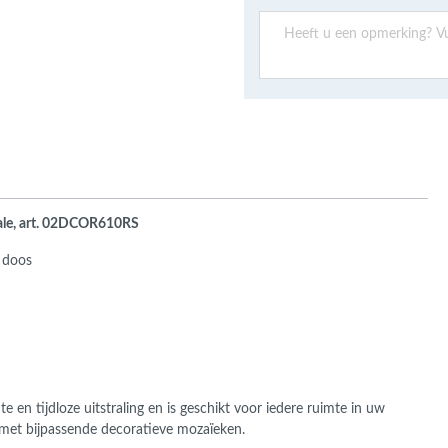
ans Verband
jkende en Aparte
aten
ere formaten
ale, art. 02DCOR610RS
r doos
e en tijdloze uitstraling en is geschikt voor iedere ruimte in uw
en met bijpassende decoratieve mozaïeken.