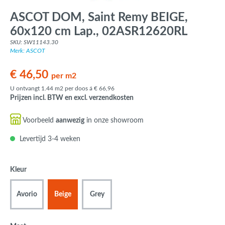
ASCOT DOM, Saint Remy BEIGE,
60x120 cm Lap., 02ASR12620RL
SKU: SW11143.30
Merk: ASCOT
€ 46,50
per m2
U ontvangt 1.44 m2 per doos á € 66,96
Prijzen incl. BTW en excl. verzendkosten
Voorbeeld
aanwezig
in onze showroom
Levertijd 3-4 weken
Kleur
Avorio
Beige
Grey