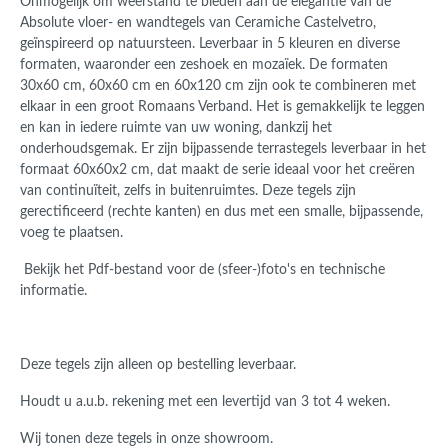
Onmogelijk om weerstand te bieden aan de elegantie van de
Absolute vloer- en wandtegels van Ceramiche Castelvetro,
geïnspireerd op natuursteen. Leverbaar in 5 kleuren en diverse
formaten, waaronder een zeshoek en mozaïek. De formaten
30x60 cm, 60x60 cm en 60x120 cm zijn ook te combineren met
elkaar in een groot Romaans Verband. Het is gemakkelijk te leggen
en kan in iedere ruimte van uw woning, dankzij het
onderhoudsgemak. Er zijn bijpassende terrastegels leverbaar in het
formaat 60x60x2 cm, dat maakt de serie ideaal voor het creëren
van continuïteit, zelfs in buitenruimtes. Deze tegels zijn
gerectificeerd (rechte kanten) en dus met een smalle, bijpassende,
voeg te plaatsen.
Bekijk het Pdf-bestand voor de (sfeer-)foto's en technische
informatie.
Deze tegels zijn alleen op bestelling leverbaar.
Houdt u a.u.b. rekening met een levertijd van 3 tot 4 weken.
Wij tonen deze tegels in onze showroom.