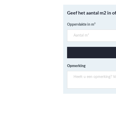
ans Verband
jkende en Aparte
aten
Geef het aantal m2 in o
ere formaten
Oppervlakte in m²
Opmerking