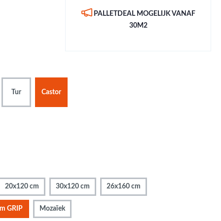
Metallic - Goud - Brons -
PALLETDEAL MOGELIJK VANAF
Metaal
30M2
Wandtegels met een
patroon / mix van kleur
Beton- cementlook
wandtegels
Natuursteenlook
Tur
Castor
wandtegels
Marmerlook wandtegels
20x120 cm
30x120 cm
26x160 cm
cm GRIP
Mozaïek