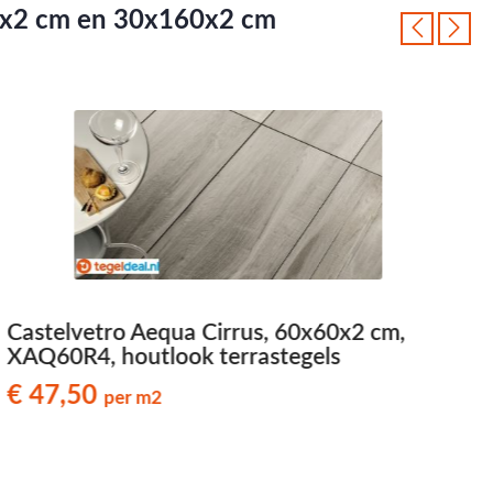
120x2 cm en 30x160x2 cm
Castelvetro Aequa Cirrus, 60x60x2 cm,
C
XAQ60R4, houtlook terrastegels
€ 47,50
per m2