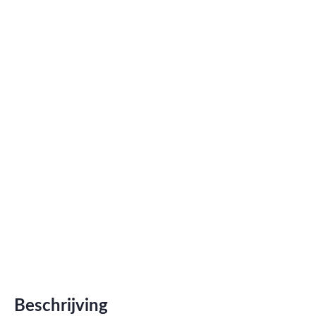
Roma
Afwi
Form
Grot
Beschrijving