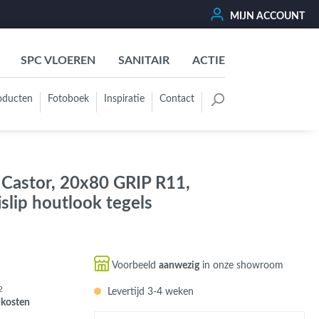
MIJN ACCOUNT
SPC VLOEREN
SANITAIR
ACTIE
oducten
Fotoboek
Inspiratie
Contact
oertegels
Kleurgroep
Wit - Beige - Créme - Ivoor
 Castor, 20x80 GRIP R11,
Grijs - Antraciet - Zwart
lip houtlook tegels
Groen - Olive - Jade - Sage
Blauw
Bruin - Cotto - Moka
Voorbeeld
aanwezig
in onze showroom
Oker - Geel - Oranje
2
Levertijd 3-4 weken
Rood - Roze - Paars
dkosten