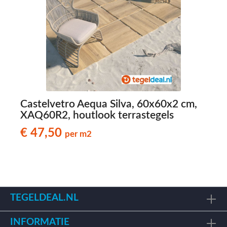
Castelvetro Aequa Silva, 60x60x2 cm,
C
XAQ60R2, houtlook terrastegels
€ 47,50
per m2
TEGELDEAL.NL
INFORMATIE