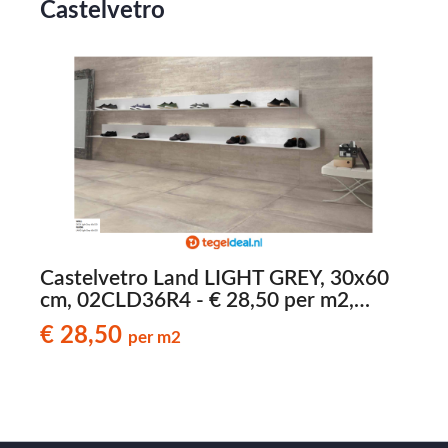
Castelvetro
Castelvetro Land LIGHT GREY, 30x60
cm, 02CLD36R4 - € 28,50 per m2,
betonlook tegels
b
€ 28,50
per m2