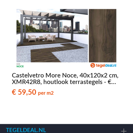
Castelvetro More Noce, 40x120x2 cm,
C
XMR42R8, houtlook terrastegels - €
C
59,50 per m2
€ 59,50
per m2
TEGELDEAL.NL