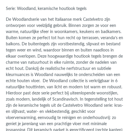
Serie: Woodland, keramische houtlook tegels
De Woodlandserie van het Italiaanse merk Castelvetro zijn
ontworpen voor veelzijdig gebruik. Binnen zorgen ze voor een
warme, natuurlijke sfeer in woonkamers, keukens en badkamers.
Buiten komen ze perfect tot hun recht op terrassen, veranda’s en
balkons. De buitentegels zijn vorstbestendig, slipvast en bestand
tegen weer en wind, waardoor binnen en buiten naadloos in
elkaar overlopen. Deze hoogwaardige houtlook tegels brengen de
charme van natuurhout in elke ruimte, zonder de nadelen van
echt hout. Dankzij de realistische nerfstructuur en subtiele
kleurnuances is Woodland nauwelijks te onderscheiden van een
echte houten vloer. De Woodland collectie is verkrijgbaar in 6
natuurlijke houttinten, van licht en modern tot warm en robuust.
Hierdoor past deze serie perfect bij uiteenlopende woonstijlen,
zoals modern, landelijk of Scandinavisch.
In tegenstelling tot hout
zijn de keramische tegels uit de Castelvetro Woodland serie:
kras-
en slijtvast,
water- en vlekbestendig,
geschikt voor
vloerverwarming,
eenvoudig te reinigen en onderhoudsvrij: z
o
geniet je jarenlang van een prachtige vloer met minimale
inspanning.
Dit keramisch parket is gerectificeerd (rechte kanten)