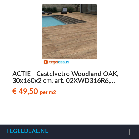
ACTIE - Castelvetro Woodland OAK,
30x160x2 cm, art. 02XWD316R6,
houtlook terrastegels - € 49,50 per m2
h
€ 49,50
per m2
TEGELDEAL.NL