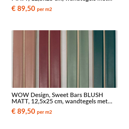
reliëf
€ 89,50
per m2
WOW Design, Sweet Bars BLUSH
MATT, 12,5x25 cm, wandtegels met
reliëf
€ 89,50
per m2