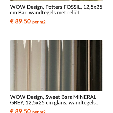
WOW Design, Potters FOSSIL, 12,5x25
cm Bar, wandtegels met reliëf
€ 89,50
per m2
WOW Design, Sweet Bars MINERAL
GREY, 12,5x25 cm glans, wandtegels
met reliëf
€ 89,50
per m2