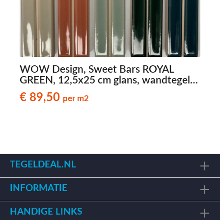
WOW Design, Sweet Bars ROYAL
GREEN, 12,5x25 cm glans, wandtegels
met reliëf
€ 89,50
per m2
TEGELDEAL.NL
INFORMATIE
HANDIGE LINKS