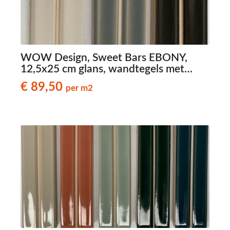
WOW Design, Sweet Bars EBONY,
12,5x25 cm glans, wandtegels met
reliëf
€ 89,50
per m2