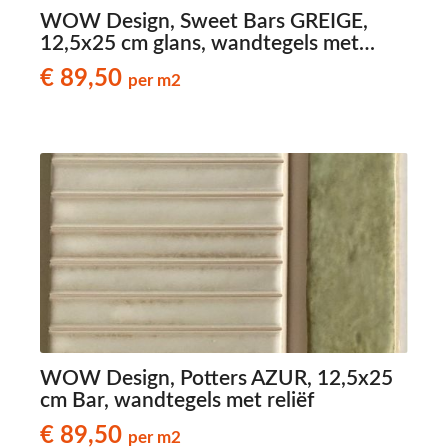
WOW Design, Sweet Bars GREIGE,
12,5x25 cm glans, wandtegels met
reliëf
€ 89,50
per m2
WOW Design, Potters AZUR, 12,5x25
cm Bar, wandtegels met reliëf
€ 89,50
per m2