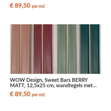
reliëf
€ 89,50
per m2
WOW Design, Sweet Bars BERRY
MATT, 12,5x25 cm, wandtegels met
reliëf
€ 89,50
per m2