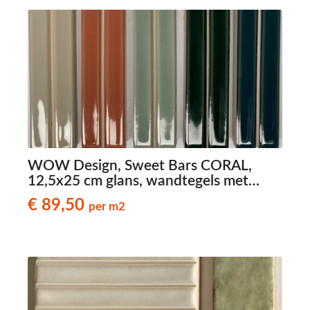
WOW Design, Sweet Bars CORAL,
12,5x25 cm glans, wandtegels met
reliëf
€ 89,50
per m2