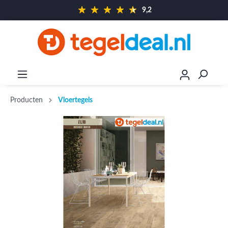
9,2
Producten
Vloertegels