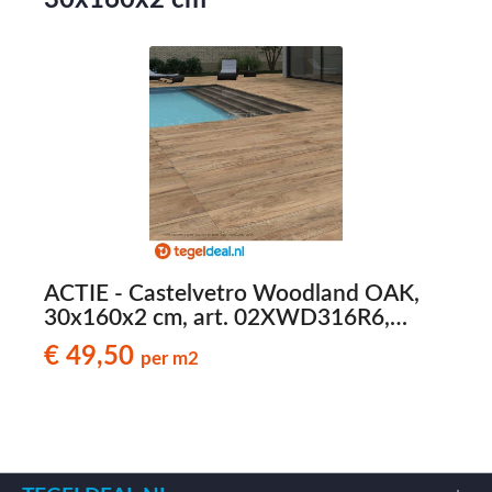
30x160x2 cm
ACTIE - Castelvetro Woodland OAK,
30x160x2 cm, art. 02XWD316R6,
houtlook terrastegels - € 49,50 per m2
h
€ 49,50
per m2