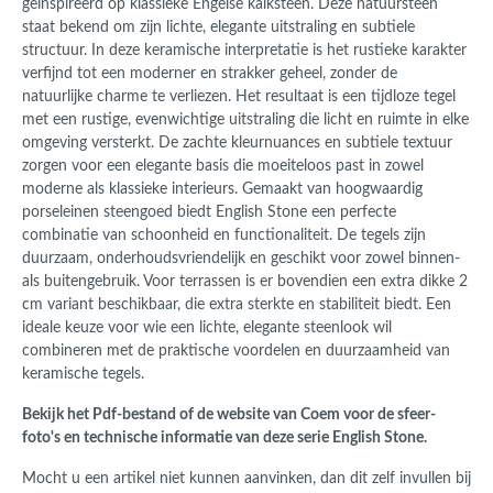
geïnspireerd op klassieke Engelse kalksteen. Deze natuursteen
staat bekend om zijn lichte, elegante uitstraling en subtiele
structuur. In deze keramische interpretatie is het rustieke karakter
verfijnd tot een moderner en strakker geheel, zonder de
natuurlijke charme te verliezen. Het resultaat is een tijdloze tegel
met een rustige, evenwichtige uitstraling die licht en ruimte in elke
omgeving versterkt. De zachte kleurnuances en subtiele textuur
zorgen voor een elegante basis die moeiteloos past in zowel
moderne als klassieke interieurs. Gemaakt van hoogwaardig
porseleinen steengoed biedt English Stone een perfecte
combinatie van schoonheid en functionaliteit. De tegels zijn
duurzaam, onderhoudsvriendelijk en geschikt voor zowel binnen-
als buitengebruik. Voor terrassen is er bovendien een extra dikke 2
cm variant beschikbaar, die extra sterkte en stabiliteit biedt. Een
ideale keuze voor wie een lichte, elegante steenlook wil
combineren met de praktische voordelen en duurzaamheid van
keramische tegels.
Bekijk het Pdf-bestand of de website van Coem voor de sfeer-
foto's en technische informatie van deze serie English Stone.
Mocht u een artikel niet kunnen aanvinken, dan dit zelf invullen bij