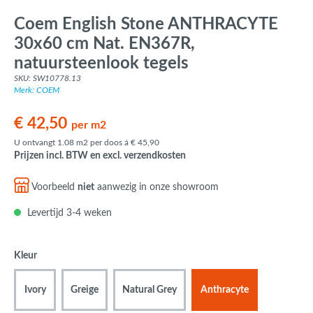
Coem English Stone ANTHRACYTE
30x60 cm Nat. EN367R,
natuursteenlook tegels
SKU: SW10778.13
Merk: COEM
€ 42,50
per m2
U ontvangt 1.08 m2 per doos á € 45,90
Prijzen incl. BTW en excl. verzendkosten
Voorbeeld
niet
aanwezig in onze showroom
Levertijd 3-4 weken
Kleur
Ivory
Greige
Natural Grey
Anthracyte