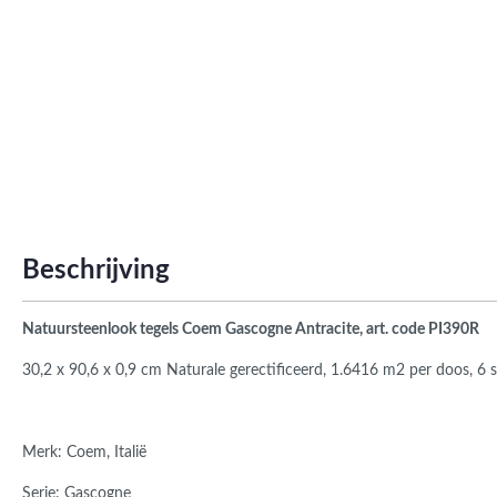
Roma
Afwi
Form
Grot
Beschrijving
Natuursteenlook
tegels Coem Gascogne Antracite, art. code PI390R
30,2 x 90,6 x 0,9 cm Naturale gerectificeerd, 1.6416 m2 per doos, 6 
Merk: Coem, Italië
Serie: Gascogne