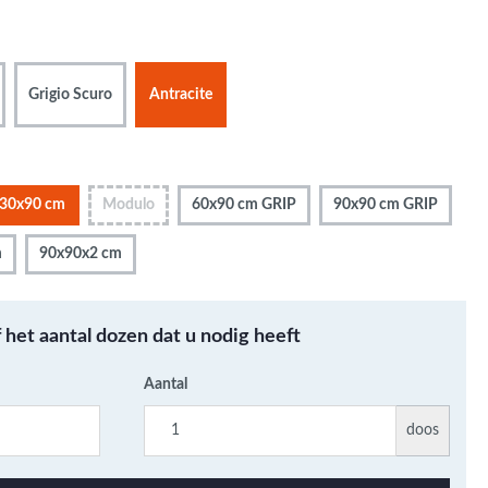
Metallic - Goud - Brons -
Metaal
Wandtegels met een
Grigio Scuro
Antracite
patroon / mix van kleur
Beton- cementlook
wandtegels
Natuursteenlook
30x90 cm
Modulo
60x90 cm GRIP
90x90 cm GRIP
wandtegels
Marmerlook wandtegels
m
90x90x2 cm
f het aantal dozen dat u nodig heeft
Aantal
doos