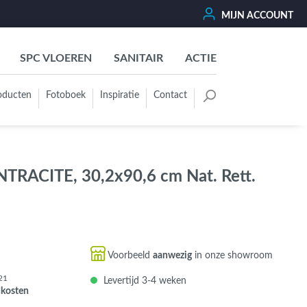
MIJN ACCOUNT
SPC VLOEREN
SANITAIR
ACTIE
oducten
Fotoboek
Inspiratie
Contact
oertegels
Kleurgroep
Wit - Beige - Créme - Ivoor
TRACITE, 30,2x90,6 cm Nat. Rett.
Grijs - Antraciet - Zwart
Groen - Olive - Jade - Sage
Blauw
Bruin - Cotto - Moka
Voorbeeld
aanwezig
in onze showroom
Oker - Geel - Oranje
21
Levertijd 3-4 weken
Rood - Roze - Paars
dkosten