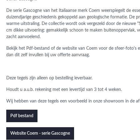
De serie Gascogne van het Italiaanse merk Coem weerspiegelt de essen
duizendjarige geschiedenis gekoppeld aan geologische formatie. De 
warme uitstraling. De collectie wordt ook vergezeld door de nieuwe "
cm dikke uitvoering: gemakkelijk schoon te maken buitenoppervlak, vei
zacht aanvoelend.
Bekijk het Pdf-bestand of de website van Coem voor de sfeer-foto's e
dan dit zelf invullen bij uw offerte aanvraag.
Deze tegels zijn alleen op bestelling leverbaar.
Houdt u a.u.b. rekening met een levertijd van 3 tot 4 weken.
Wij hebben van deze tegels een voorbeeld in onze showroom in de a
Pdf bestand
Website Coem - serie Gascogne