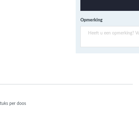
ans Verband
jkende en Aparte
aten
Opmerking
ere formaten
stuks per doos