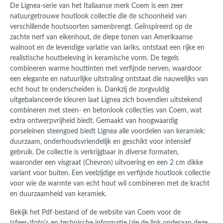
De Lignea-serie van het Italiaanse merk Coem is een zeer
natuurgetrouwe houtlook collectie die de schoonheid van
verschillende houtsoorten samenbrengt. Geïnspireerd op de
zachte nerf van eikenhout, de diepe tonen van Amerikaanse
walnoot en de levendige variatie van lariks, ontstaat een rijke en
realistische houtbeleving in keramische vorm. De tegels
combineren warme houttinten met verfijnde nerven, waardoor
een elegante en natuurlijke uitstraling ontstaat die nauwelijks van
echt hout te onderscheiden is. Dankzij de zorgvuldig
uitgebalanceerde kleuren laat Lignea zich bovendien uitstekend
combineren met steen- en betonlook collecties van Coem, wat
extra ontwerpvrijheid biedt. Gemaakt van hoogwaardig
porseleinen steengoed biedt Lignea alle voordelen van keramiek:
duurzaam, onderhoudsvriendelijk en geschikt voor intensief
gebruik. De collectie is verkrijgbaar in diverse formaten,
waaronder een visgraat (Chevron) uitvoering en een 2 cm dikke
variant voor buiten.
Een veelzijdige en verfijnde houtlook collectie
voor wie de warmte van echt hout wil combineren met de kracht
en duurzaamheid van keramiek.
Bekijk het Pdf-bestand of de website van Coem voor de