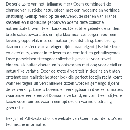
De serie Loire van het Italiaanse merk Coem combineert de
charme van rustieke natuursteen met een moderne en verfijnde
uitstraling. Geïnspireerd op de eeuwenoude stenen van Franse
kastelen en historische gebouwen ademt deze collectie
authenticiteit, warmte en karakter. De subtiel gebeitelde randen,
brede schaduwvariaties en rijke kleurnuances zorgen voor een
levendig oppervlak met een natuurlijke uitstraling. Loire brengt
daarmee de sfeer van vervlogen tijden naar eigentijdse interieurs
en exterieurs, zonder in te leveren op comfort en gebruiksgemak.
Deze porseleinen steengoedcollectie is geschikt voor zowel
binnen- als buitenvloeren en is ontworpen met oog voor detail en
natuurlijke variatie. Door de grote diversiteit in dessins en tinten
ontstaat een realistische steenlook die perfect tot zijn recht komt
wanneer tegels uit verschillende dozen worden gemengd tijdens
de verwerking. Loire is bovendien verkrijgbaar in diverse formaten,
waaronder een sfeervol Romaans verband, en vormt een stijlvolle
keuze voor ruimtes waarin een tijdloze en warme uitstraling
gewenst is.
Bekijk het Pdf-bestand of de website van Coem voor de foto's en
technische informatie.