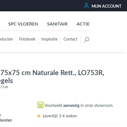
MIJN ACCOUNT
SPC VLOEREN
SANITAIR
ACTIE
oducten
Fotoboek
Inspiratie
Contact
oertegels
Kleurgroep
Wit - Beige - Créme - Ivoor
 75x75 cm Naturale Rett., LO753R,
Grijs - Antraciet - Zwart
egels
Groen - Olive - Jade - Sage
LO753R
Blauw
Bruin - Cotto - Moka
Voorbeeld
aanwezig
in onze showroom
Oker - Geel - Oranje
4
Levertijd 3-4 weken
Rood - Roze - Paars
dkosten