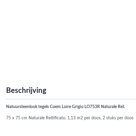
Roma
Afwi
Form
Grot
Beschrijving
Natuursteenlook
tegels Coem Loire Grigio
LO753R Naturale Ret.
75 x 75 cm
Naturale Rettificato
, 1,13 m2 per doos, 2 stuks per doos