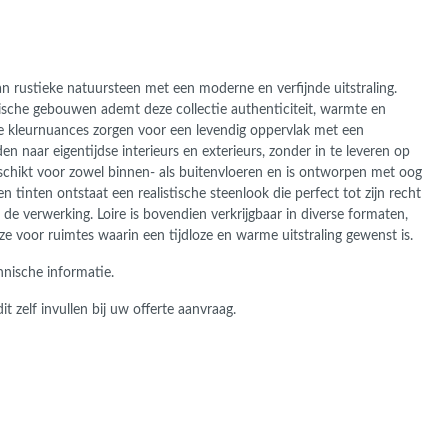
n rustieke natuursteen met een moderne en verfijnde uitstraling.
ische gebouwen ademt deze collectie authenticiteit, warmte en
jke kleurnuances zorgen voor een levendig oppervlak met een
den naar eigentijdse interieurs en exterieurs, zonder in te leveren op
schikt voor zowel binnen- als buitenvloeren en is ontworpen met oog
 en tinten ontstaat een realistische steenlook die perfect tot zijn recht
e verwerking. Loire is bovendien verkrijgbaar in diverse formaten,
e voor ruimtes waarin een tijdloze en warme uitstraling gewenst is.
hnische informatie.
t zelf invullen bij uw offerte aanvraag.