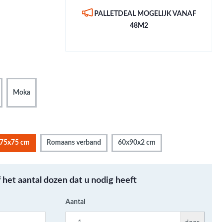
Metallic - Goud - Brons -
PALLETDEAL MOGELIJK VANAF
Metaal
48M2
Wandtegels met een
patroon / mix van kleur
Beton- cementlook
wandtegels
Natuursteenlook
Moka
wandtegels
Marmerlook wandtegels
75x75 cm
Romaans verband
60x90x2 cm
f het aantal dozen dat u nodig heeft
Aantal