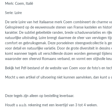
Merk: Coem, Italië
Serie: Loire
De serie Loire van het Italiaanse merk Coem combineert de charme va
Geïnspireerd op de eeuwenoude stenen van Franse kastelen en histor
karakter. De subtiel gebeitelde randen, brede schaduwvariaties en ri
natuurlijke uitstraling. Loire brengt daarmee de sfeer van vervlogen tij
comfort en gebruiksgemak. Deze porseleinen steengoedcollectie is ge
voor detail en natuurlijke variatie. Door de grote diversiteit in dessins
komt wanneer tegels uit verschillende dozen worden gemengd tijdens d
waaronder een sfeervol Romaans verband, en vormt een stijlvolle keuz
Bekijk het Pdf-bestand of de website van Coem voor de foto's en tec
Mocht u een artikel of uitvoering niet kunnen aanvinken, dan kunt u di
Deze tegels zijn alleen op bestelling leverbaar.
Houdt u a.u.b. rekening met een levertijd van 3 tot 4 weken.