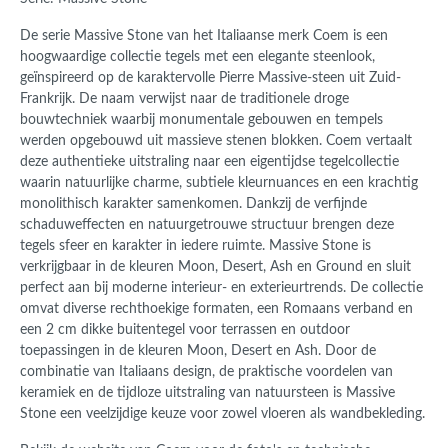
De serie Massive Stone van het Italiaanse merk Coem is een
hoogwaardige collectie tegels met een elegante steenlook,
geïnspireerd op de karaktervolle Pierre Massive-steen uit Zuid-
Frankrijk. De naam verwijst naar de traditionele droge
bouwtechniek waarbij monumentale gebouwen en tempels
werden opgebouwd uit massieve stenen blokken. Coem vertaalt
deze authentieke uitstraling naar een eigentijdse tegelcollectie
waarin natuurlijke charme, subtiele kleurnuances en een krachtig
monolithisch karakter samenkomen. Dankzij de verfijnde
schaduweffecten en natuurgetrouwe structuur brengen deze
tegels sfeer en karakter in iedere ruimte. Massive Stone is
verkrijgbaar in de kleuren Moon, Desert, Ash en Ground en sluit
perfect aan bij moderne interieur- en exterieurtrends. De collectie
omvat diverse rechthoekige formaten, een Romaans verband en
een 2 cm dikke buitentegel voor terrassen en outdoor
toepassingen in de kleuren Moon, Desert en Ash. Door de
combinatie van Italiaans design, de praktische voordelen van
keramiek en de tijdloze uitstraling van natuursteen is Massive
Stone een veelzijdige keuze voor zowel vloeren als wandbekleding.