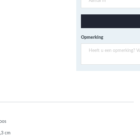
ans Verband
jkende en Aparte
aten
ere formaten
Opmerking
doos
0,3 cm