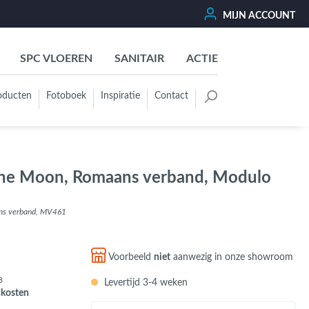
MIJN ACCOUNT
SPC VLOEREN
SANITAIR
ACTIE
oducten
Fotoboek
Inspiratie
Contact
oertegels
Kleurgroep
Wit - Beige - Créme - Ivoor
ne Moon, Romaans verband, Modulo
Grijs - Antraciet - Zwart
Groen - Olive - Jade - Sage
ns verband, MV461
Blauw
Bruin - Cotto - Moka
Voorbeeld
niet
aanwezig in onze showroom
Oker - Geel - Oranje
8
Levertijd 3-4 weken
Rood - Roze - Paars
dkosten