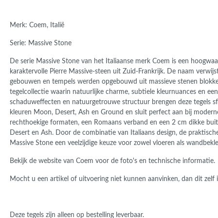
Merk: Coem, Italië
Serie: Massive Stone
De serie Massive Stone van het Italiaanse merk Coem is een hoogwaard
karaktervolle Pierre Massive-steen uit Zuid-Frankrijk. De naam verwi
gebouwen en tempels werden opgebouwd uit massieve stenen blokken. 
tegelcollectie waarin natuurlijke charme, subtiele kleurnuances en e
schaduweffecten en natuurgetrouwe structuur brengen deze tegels sfee
kleuren Moon, Desert, Ash en Ground en sluit perfect aan bij moderne 
rechthoekige formaten, een Romaans verband en een 2 cm dikke buite
Desert en Ash. Door de combinatie van Italiaans design, de praktische
Massive Stone een veelzijdige keuze voor zowel vloeren als wandbekle
Bekijk de website van Coem voor de foto's en technische informatie.
Mocht u een artikel of uitvoering niet kunnen aanvinken, dan dit zelf i
Deze tegels zijn alleen op bestelling leverbaar.