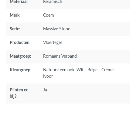
Materiaal:
Keramisch
Merk:
Coem
Serie:
Massive Stone
Producten:
Vloertegel
Maatgroep:
Romaans Verband
Kleurgroep:
Natuursteenlook
, Wit - Beige - Crème -
Ivoor
Plinten er
Ja
bij?: