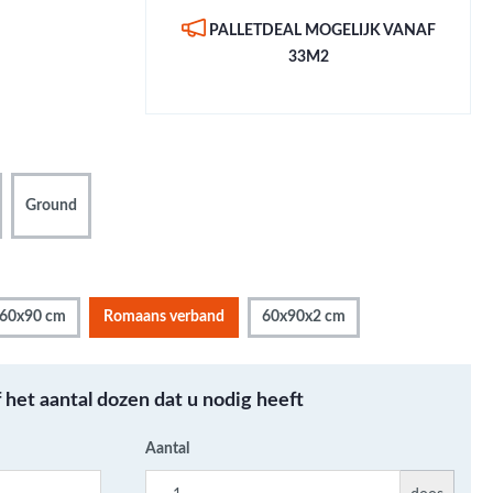
Metallic - Goud - Brons -
PALLETDEAL MOGELIJK VANAF
Metaal
33M2
Wandtegels met een
patroon / mix van kleur
Beton- cementlook
wandtegels
Natuursteenlook
Ground
wandtegels
Marmerlook wandtegels
60x90 cm
Romaans verband
60x90x2 cm
f het aantal dozen dat u nodig heeft
Aantal