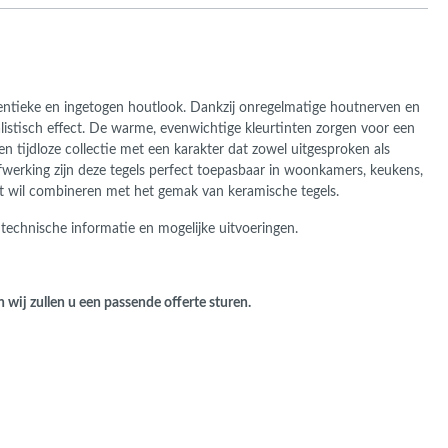
ans Verband
jkende en Aparte
aten
ere formaten
hentieke en ingetogen houtlook. Dankzij onregelmatige houtnerven en
alistisch effect. De warme, evenwichtige kleurtinten zorgen voor een
Een tijdloze collectie met een karakter dat zowel uitgesproken als
fwerking zijn deze tegels perfect toepasbaar in woonkamers, keukens,
t wil combineren met het gemak van keramische tegels.
 technische informatie en mogelijke uitvoeringen.
n wij zullen u een passende offerte sturen.