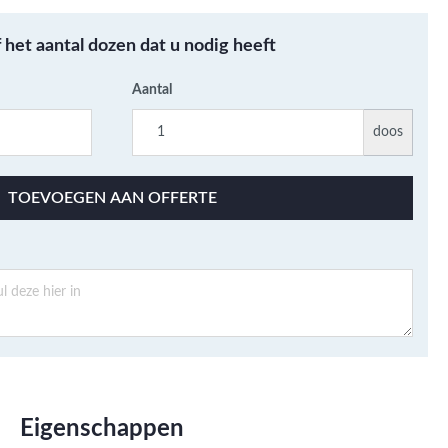
Metallic - Goud - Brons -
Metaal
f het aantal dozen dat u nodig heeft
Wandtegels met een
patroon / mix van kleur
Aantal
Beton- cementlook
doos
wandtegels
Natuursteenlook
TOEVOEGEN AAN OFFERTE
wandtegels
Marmerlook wandtegels
Eigenschappen