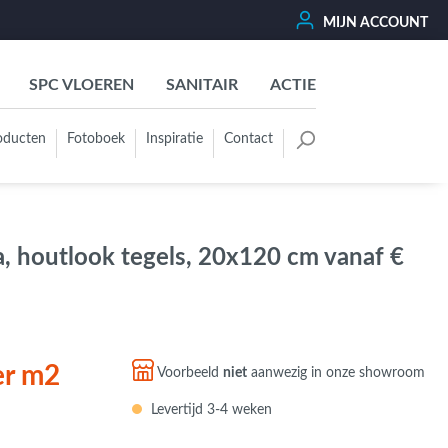
MIJN ACCOUNT
SPC VLOEREN
SANITAIR
ACTIE
oducten
Fotoboek
Inspiratie
Contact
oertegels
Kleurgroep
Wit - Beige - Créme - Ivoor
, houtlook tegels, 20x120 cm vanaf €
Grijs - Antraciet - Zwart
Groen - Olive - Jade - Sage
Blauw
Bruin - Cotto - Moka
er m2
Voorbeeld
niet
aanwezig in onze showroom
Oker - Geel - Oranje
Levertijd 3-4 weken
Rood - Roze - Paars