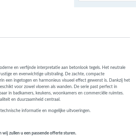
ans Verband
jkende en Aparte
aten
ere formaten
derne en verfijnde interpretatie aan betonlook tegels. Het neutrale
 rustige en evenwichtige uitstraling. De zachte, compacte
in een ingetogen en harmonieus visueel effect gewenst is. Dankzij het
eschikt voor zowel vloeren als wanden. De serie past perfect in
sbaar in badkamers, keukens, woonkamers en commerciële ruimtes.
aliteit en duurzaamheid centraal.
 technische informatie en mogelijke uitvoeringen.
n wij zullen u een passende offerte sturen.