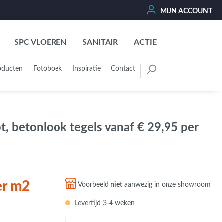
MIJN ACCOUNT
SPC VLOEREN
SANITAIR
ACTIE
oducten
Fotoboek
Inspiratie
Contact
oertegels
Kleurgroep
Wit - Beige - Créme - Ivoor
, betonlook tegels vanaf € 29,95 per
Grijs - Antraciet - Zwart
Groen - Olive - Jade - Sage
Blauw
Bruin - Cotto - Moka
er m2
Voorbeeld
niet
aanwezig in onze showroom
Oker - Geel - Oranje
Levertijd 3-4 weken
Rood - Roze - Paars