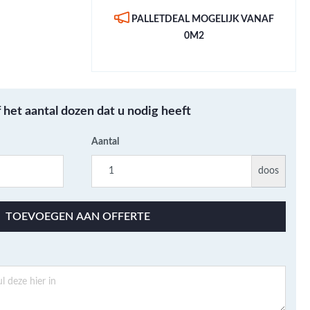
Metallic - Goud - Brons -
PALLETDEAL MOGELIJK VANAF
Metaal
0M2
Wandtegels met een
patroon / mix van kleur
Beton- cementlook
wandtegels
f het aantal dozen dat u nodig heeft
Natuursteenlook
wandtegels
Aantal
Marmerlook wandtegels
doos
TOEVOEGEN AAN OFFERTE