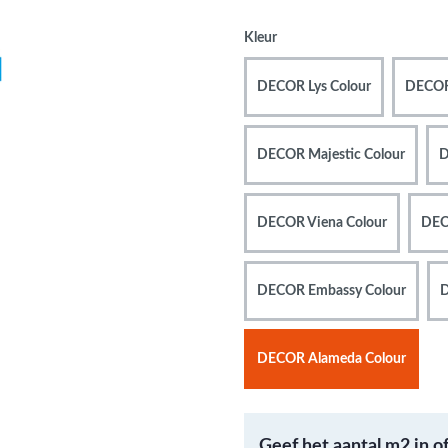
wandtegels
4 cm, 5 x 30
 120 x 2 cm
Terrazzo (Granito)
Op voorraad
 14 cm en 15 x 15 cm
n 6 x 30 cm
tegels
Overige aparte vormen
Kleur
x 120 x 2 cm
8,6 cm, 5 x 20 cm en
0 cm en 9,2
Keramische
Sierlijst - Bullnose - Jolly
x 20 cm
 160 x 2 cm
DECOR Lys Colour
DECOR
,8 cm
patroontegels
Mozaïek
x 20 cm
 40 cm
Hexagon-
Tegeltableaus
 20 cm
Octagon-
 20 cm en 25
DECOR Majestic Colour
D
Op voorraad
 20 cm
Chevron
 cm
24 cm
Mozaïek
 30 cm en 33
DECOR Viena Colour
DEC
 cm
25 cm en 6 x 25 cm
Info m.b.t.
Plinten
 40 cm en 45
8 cm, 5 x 30 cm en 7,5
 cm
 cm
Op voorraad
DECOR Embassy Colour
D
x 60 cm
 x 25 cm
 60 cm en
40 cm en 6,5 x 40 cm
DECOR Alameda Colour
r
 36,8 cm, 10 x 40 cm en
 60 cm en
 x 40 cm
r
50 cm
Geef het aantal m2 in o