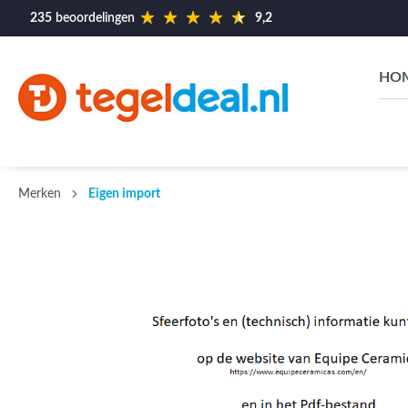
235
beoordelingen
9,2
HO
Toon alle 
Toon alle
Toon alle 
Toon alle
Toon alle 
Toon alle 
Maat
Maat
Maat
SPC Vl
Merk
Opruim
Merken
Eigen import
Houtlo
restant
7,5 x
7,5 x
60 x
10 x
Leng
10 x 
40 x
ACTIE T
7 x 1
cm
Leng
60 x
cm e
6,5 x
Leng
80 x
cm
154 
12,5 
90 x
10 x
cm
100 
14 x
5 x 1
x 15
40 x
x 15