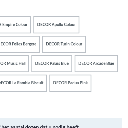
Metallic - Goud - Brons -
Metaal
Wandtegels met een
 Empire Colour
DECOR Apollo Colour
patroon / mix van kleur
Beton- cementlook
wandtegels
ECOR Folies Bergere
DECOR Turin Colour
Natuursteenlook
wandtegels
OR Music Hall
DECOR Palais Blue
DECOR Arcade Blue
Marmerlook wandtegels
ECOR La Rambla Biscuit
DECOR Padua Pink
f het aantal dozen dat u nodig heeft