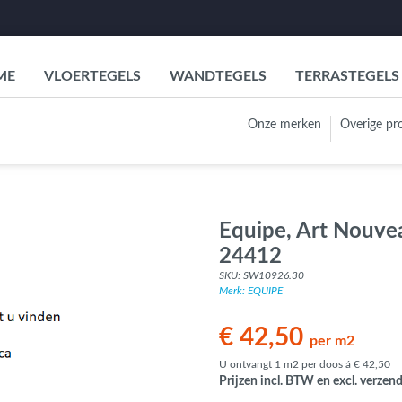
ME
VLOERTEGELS
WANDTEGELS
TERRASTEGELS
Onze merken
Overige pr
Vloertegels
 Wandtegels
Terrastegels
 SPC Vloeren
Sanitair
Actie
oeren
ing
Soort / Vorm
Soort
ACTIE Wandtegels
Soort / Vorm
ACTIE Vl
ok
en
 7,5 cm en
 7,5 cm
 60 x 2 cm
Beton-
Betonlook
Zellige look wandtegels
Equipe, Art Nouve
 10 cm
te 60 cm
Cementlook
terrastegels
10 cm en 11,6 x 11,6
 80 x 2 cm
Handvorm wandtegels
tegels
24412
errastegels
4 cm, 5 x 15
te 122 cm
Natuursteenlook
 90 x 2 cm
Hexagon wandtegels
SKU: SW10926.30
n 7,5 x 15
Marmerlook
terrastegels
 13 cm en 6,2 x 12,5 cm
tes 152,4 en
Merk: EQUIPE
 80 x 2 cm
Wandtegels met patroon
tegels
cm
Houtlook
x 12,5 cm en 13 x 13
 90 x 2 cm
Matte wandtegels
 15 cm
Natuursteenlook
terrastegels
€ 42,50
per m2
x 100 x 2 cm
tegels
Metrotegels
 14 cm en 15
Terrastegels met
5 cm, 7,5 x 15 cm en 10
U ontvangt 1 m2 per doos á € 42,50
 cm
 120 x 2 cm
Houtlook tegels
een patroon
3D - driedimensionale
Prijzen incl. BTW en excl. verzen
 cm