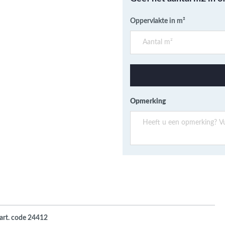
ans Verband
jkende en Aparte
Oppervlakte in m²
aten
ere formaten
Opmerking
 art. code 24412