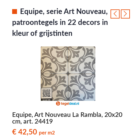
Equipe, serie Art Nouveau,
patroontegels in 22 decors in
kleur of grijstinten
,
Equipe, Art Nouveau La Rambla, 20x20
E
cm, art. 24419
2
€ 42,50
per m2