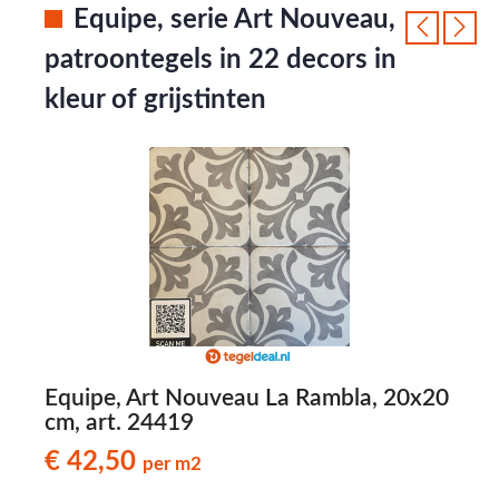
Equipe, serie Art Nouveau,
patroontegels in 22 decors in
kleur of grijstinten
,
Equipe, Art Nouveau La Rambla, 20x20
E
cm, art. 24419
2
€ 42,50
per m2