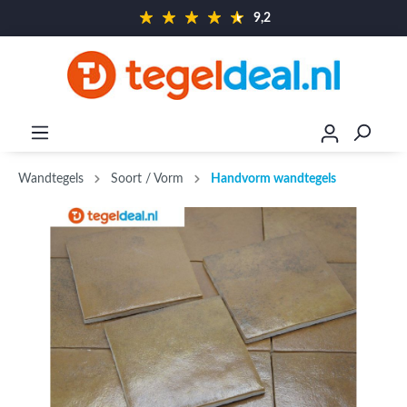
9,2
Wandtegels
Soort / Vorm
Handvorm wandtegels