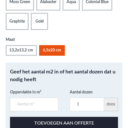
Moss Green
Alabaster
Aqua
Colonial Blue
Graphite
Gold
Maat
13,2x13,2 cm
6,5x20 cm
Geef het aantal m2 in of het aantal dozen dat u
nodig heeft
Oppervlakte in m²
Aantal dozen
doos
TOEVOEGEN AAN OFFERTE