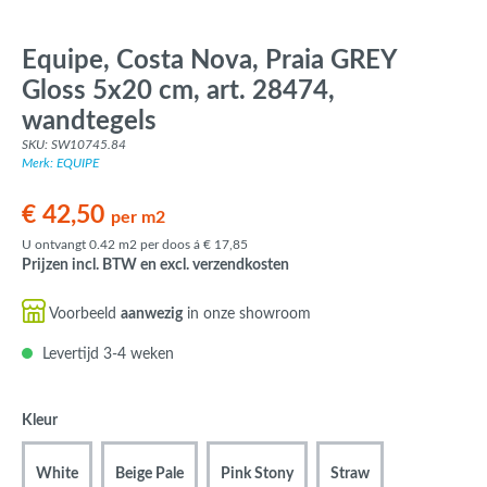
Equipe, Costa Nova, Praia GREY
Gloss 5x20 cm, art. 28474,
wandtegels
SKU: SW10745.84
Merk: EQUIPE
€ 42,50
per m2
U ontvangt 0.42 m2 per doos á € 17,85
Prijzen incl. BTW en excl. verzendkosten
Voorbeeld
aanwezig
in onze showroom
Levertijd 3-4 weken
Kleur
White
Beige Pale
Pink Stony
Straw