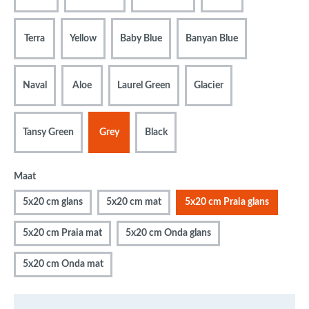
Terra
Yellow
Baby Blue
Banyan Blue
Naval
Aloe
Laurel Green
Glacier
Tansy Green
Grey
Black
Maat
5x20 cm glans
5x20 cm mat
5x20 cm Praia glans
5x20 cm Praia mat
5x20 cm Onda glans
5x20 cm Onda mat