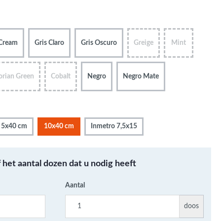
Metallic - Goud - Brons -
Metaal
Wandtegels met een
Cream
Gris Claro
Gris Oscuro
Greige
Mint
patroon / mix van kleur
Beton- cementlook
wandtegels
orian Green
Cobalt
Negro
Negro Mate
Natuursteenlook
wandtegels
Marmerlook wandtegels
5x40 cm
10x40 cm
Inmetro 7,5x15
f het aantal dozen dat u nodig heeft
Aantal
doos