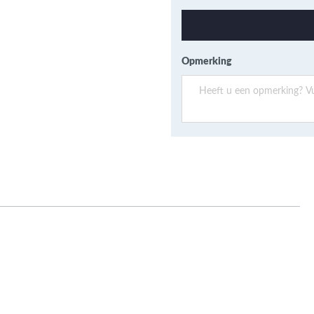
ans Verband
jkende en Aparte
aten
ere formaten
Opmerking