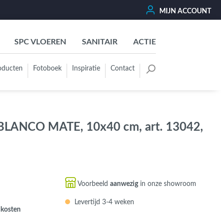
MIJN ACCOUNT
SPC VLOEREN
SANITAIR
ACTIE
oducten
Fotoboek
Inspiratie
Contact
oertegels
Kleurgroep
Wit - Beige - Créme - Ivoor
 BLANCO MATE, 10x40 cm, art. 13042,
Grijs - Antraciet - Zwart
Groen - Olive - Jade - Sage
Blauw
Bruin - Cotto - Moka
Voorbeeld
aanwezig
in onze showroom
Oker - Geel - Oranje
Levertijd 3-4 weken
Rood - Roze - Paars
dkosten