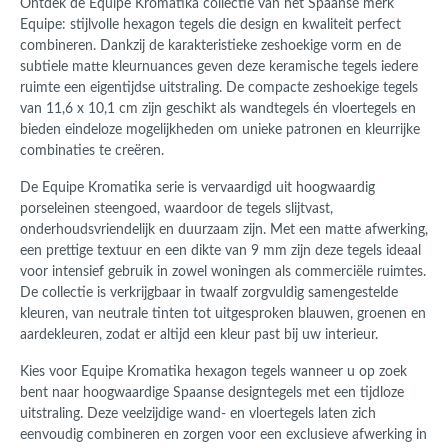
Ontdek de Equipe Kromatika collectie van het Spaanse merk
Equipe: stijlvolle hexagon tegels die design en kwaliteit perfect
combineren. Dankzij de karakteristieke zeshoekige vorm en de
subtiele matte kleurnuances geven deze keramische tegels iedere
ruimte een eigentijdse uitstraling. De compacte zeshoekige tegels
van 11,6 x 10,1 cm zijn geschikt als wandtegels én vloertegels en
bieden eindeloze mogelijkheden om unieke patronen en kleurrijke
combinaties te creëren.
De Equipe Kromatika serie is vervaardigd uit hoogwaardig
porseleinen steengoed, waardoor de tegels slijtvast,
onderhoudsvriendelijk en duurzaam zijn. Met een matte afwerking,
een prettige textuur en een dikte van 9 mm zijn deze tegels ideaal
voor intensief gebruik in zowel woningen als commerciële ruimtes.
De collectie is verkrijgbaar in twaalf zorgvuldig samengestelde
kleuren, van neutrale tinten tot uitgesproken blauwen, groenen en
aardekleuren, zodat er altijd een kleur past bij uw interieur.
Kies voor Equipe Kromatika hexagon tegels wanneer u op zoek
bent naar hoogwaardige Spaanse designtegels met een tijdloze
uitstraling. Deze veelzijdige wand- en vloertegels laten zich
eenvoudig combineren en zorgen voor een exclusieve afwerking in