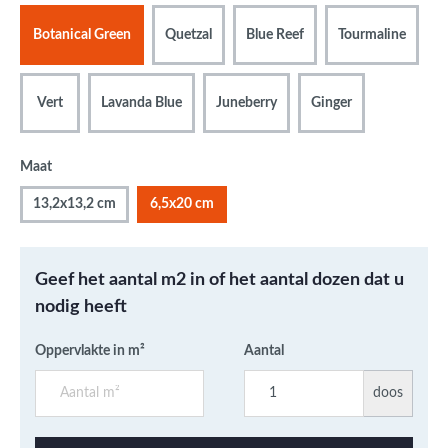
Botanical Green
Quetzal
Blue Reef
Tourmaline
Vert
Lavanda Blue
Juneberry
Ginger
Maat
13,2x13,2 cm
6,5x20 cm
Geef het aantal m2 in of het aantal dozen dat u
nodig heeft
Oppervlakte in m²
Aantal
doos