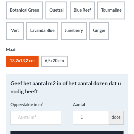
Botanical Green
Quetzal
Blue Reef
Tourmaline
Vert
Lavanda Blue
Juneberry
Ginger
Maat
13,2x13,2 cm
6,5x20 cm
Geef het aantal m2 in of het aantal dozen dat u
nodig heeft
Oppervlakte in m²
Aantal
doos