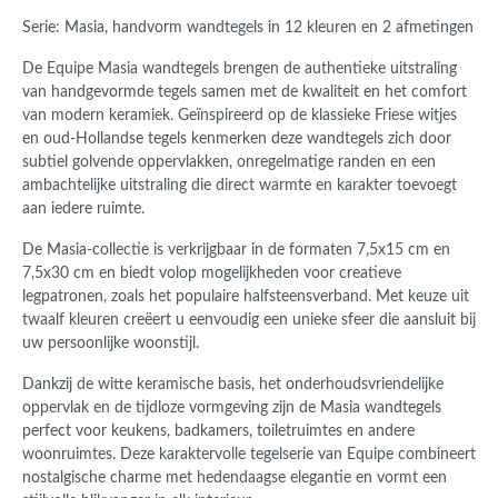
Serie: Masia, handvorm wandtegels in 12 kleuren en 2 afmetingen
De Equipe Masia wandtegels brengen de authentieke uitstraling
van handgevormde tegels samen met de kwaliteit en het comfort
van modern keramiek. Geïnspireerd op de klassieke Friese witjes
en oud-Hollandse tegels kenmerken deze wandtegels zich door
subtiel golvende oppervlakken, onregelmatige randen en een
ambachtelijke uitstraling die direct warmte en karakter toevoegt
aan iedere ruimte.
De Masia-collectie is verkrijgbaar in de formaten 7,5x15 cm en
7,5x30 cm en biedt volop mogelijkheden voor creatieve
legpatronen, zoals het populaire halfsteensverband. Met keuze uit
twaalf kleuren creëert u eenvoudig een unieke sfeer die aansluit bij
uw persoonlijke woonstijl.
Dankzij de witte keramische basis, het onderhoudsvriendelijke
oppervlak en de tijdloze vormgeving zijn de Masia wandtegels
perfect voor keukens, badkamers, toiletruimtes en andere
woonruimtes. Deze karaktervolle tegelserie van Equipe combineert
nostalgische charme met hedendaagse elegantie en vormt een