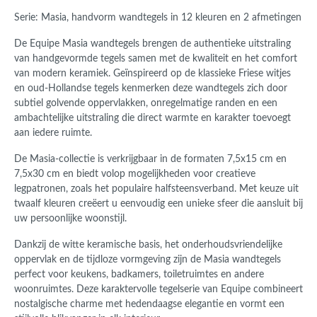
Serie: Masia, handvorm wandtegels in 12 kleuren en 2 afmetingen
De Equipe Masia wandtegels brengen de authentieke uitstraling
van handgevormde tegels samen met de kwaliteit en het comfort
van modern keramiek. Geïnspireerd op de klassieke Friese witjes
en oud-Hollandse tegels kenmerken deze wandtegels zich door
subtiel golvende oppervlakken, onregelmatige randen en een
ambachtelijke uitstraling die direct warmte en karakter toevoegt
aan iedere ruimte.
De Masia-collectie is verkrijgbaar in de formaten 7,5x15 cm en
7,5x30 cm en biedt volop mogelijkheden voor creatieve
legpatronen, zoals het populaire halfsteensverband. Met keuze uit
twaalf kleuren creëert u eenvoudig een unieke sfeer die aansluit bij
uw persoonlijke woonstijl.
Dankzij de witte keramische basis, het onderhoudsvriendelijke
oppervlak en de tijdloze vormgeving zijn de Masia wandtegels
perfect voor keukens, badkamers, toiletruimtes en andere
woonruimtes. Deze karaktervolle tegelserie van Equipe combineert
nostalgische charme met hedendaagse elegantie en vormt een