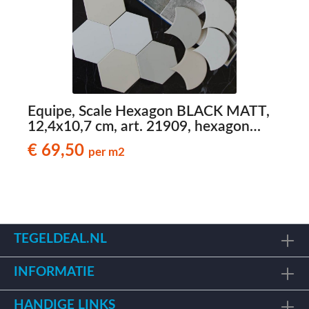
Equipe, Scale Hexagon BLACK MATT,
E
12,4x10,7 cm, art. 21909, hexagon
wandtegels
€ 69,50
per m2
TEGELDEAL.NL
INFORMATIE
HANDIGE LINKS