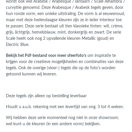
wordt ook wel Arabesk / Arabesque / lantaarn / Scale Alhambra /
curvytile genoemd. Deze Arabesque / Arabesk tegels geven, door
hun ronde vorm, een unieke uitstraling. De vorm is al eeuwenoud,
maar met deze hedendaagse kleuren zijn ze in ieder interieur toe
te passen. Deze serie bestaat uit tien klassieke tinten: wit, crème,
grijs, lichtgrijs, hemelsblauw, mint, donkergrijs en zwart. De serie
Scale heeft ook nog 2 opvallende kleuren Metallic (goud) en
Electric Blue.
Bekijk het Pdf-bestand voor meer sfeerfoto’s
om inspiratie te
krijgen voor de creatieve mogelijkheden en combinaties van deze
tegels. Ook de overige (vloer-) tegels die op de foto's worden
getoond kunnen wij leveren.
Deze tegels zijn alleen op bestelling leverbaar
Houdt u a.u.b. rekening met een levertijd van ong. 3 tot 4 weken.
Wij hebben deze serie momenteel nog niet in onze showroom;
wel kunt u de kleuren (in een andere vorm) bekijken.