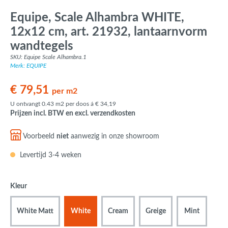
Equipe, Scale Alhambra WHITE,
12x12 cm, art. 21932, lantaarnvorm
wandtegels
SKU: Equipe Scale Alhambra.1
Merk: EQUIPE
€ 79,51
per m2
U ontvangt 0.43 m2 per doos á € 34,19
Prijzen incl. BTW en excl. verzendkosten
Voorbeeld
niet
aanwezig in onze showroom
Levertijd 3-4 weken
Kleur
White Matt
White
Cream
Greige
Mint