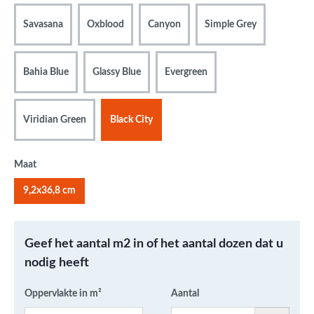
Savasana
Oxblood
Canyon
Simple Grey
Bahia Blue
Glassy Blue
Evergreen
Viridian Green
Black City
Maat
9,2x36,8 cm
Geef het aantal m2 in of het aantal dozen dat u
nodig heeft
Oppervlakte in m²
Aantal