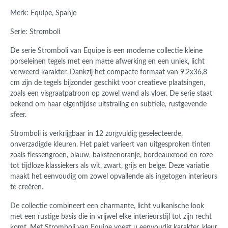
Merk: Equipe, Spanje
Serie: Stromboli
De serie Stromboli van
Equipe
is een moderne collectie kleine
porseleinen tegels met een matte afwerking en een uniek, licht
verweerd karakter. Dankzij het compacte formaat van 9,2x36,8
cm zijn de tegels bijzonder geschikt voor creatieve plaatsingen,
zoals een visgraatpatroon op zowel wand als vloer. De serie staat
bekend om haar eigentijdse uitstraling en subtiele, rustgevende
sfeer.
Stromboli is verkrijgbaar in 12 zorgvuldig geselecteerde,
onverzadigde kleuren. Het palet varieert van uitgesproken tinten
zoals flessengroen, blauw, baksteenoranje, bordeauxrood en roze
tot tijdloze klassiekers als wit, zwart, grijs en beige. Deze variatie
maakt het eenvoudig om zowel opvallende als ingetogen interieurs
te creëren.
De collectie combineert een charmante, licht vulkanische look
met een rustige basis die in vrijwel elke interieurstijl tot zijn recht
komt. Met Stromboli van
Equipe
voegt u eenvoudig karakter, kleur