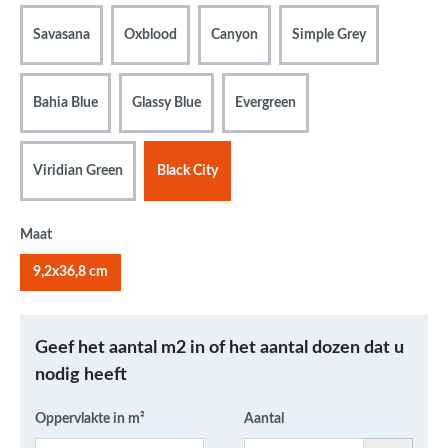
Savasana
Oxblood
Canyon
Simple Grey
Bahia Blue
Glassy Blue
Evergreen
Viridian Green
Black City
Maat
9,2x36,8 cm
Geef het aantal m2 in of het aantal dozen dat u
nodig heeft
Oppervlakte in m²
Aantal