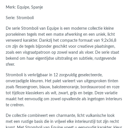
Merk: Equipe, Spanje
Serie: Stromboli
De serie Stromboli van
Equipe
is een moderne collectie kleine
porseleinen tegels met een matte afwerking en een uniek, licht
verweerd karakter. Dankzij het compacte formaat van 9,2x36,8
cm zijn de tegels bijzonder geschikt voor creatieve plaatsingen,
zoals een visgraatpatroon op zowel wand als vloer. De serie staat
bekend om haar eigentijdse uitstraling en subtiele, rustgevende
sfeer.
Stromboli is verkrijgbaar in 12 zorgvuldig geselecteerde,
onverzadigde kleuren. Het palet varieert van uitgesproken tinten
zoals flessengroen, blauw, baksteenoranje, bordeauxrood en roze
tot tijdloze klassiekers als wit, zwart, grijs en beige. Deze variatie
maakt het eenvoudig om zowel opvallende als ingetogen interieurs
te creëren.
De collectie combineert een charmante, licht vulkanische look
met een rustige basis die in vrijwel elke interieurstijl tot zijn recht
komt. Met Stromboli van
Equipe
voegt u eenvoudig karakter, kleur