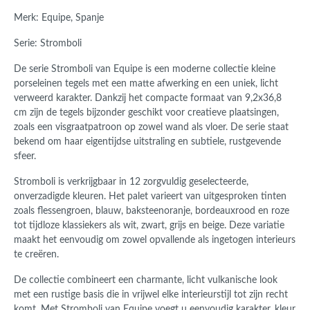
Merk: Equipe, Spanje
Serie: Stromboli
De serie Stromboli van
Equipe
is een moderne collectie kleine
porseleinen tegels met een matte afwerking en een uniek, licht
verweerd karakter. Dankzij het compacte formaat van 9,2x36,8
cm zijn de tegels bijzonder geschikt voor creatieve plaatsingen,
zoals een visgraatpatroon op zowel wand als vloer. De serie staat
bekend om haar eigentijdse uitstraling en subtiele, rustgevende
sfeer.
Stromboli is verkrijgbaar in 12 zorgvuldig geselecteerde,
onverzadigde kleuren. Het palet varieert van uitgesproken tinten
zoals flessengroen, blauw, baksteenoranje, bordeauxrood en roze
tot tijdloze klassiekers als wit, zwart, grijs en beige. Deze variatie
maakt het eenvoudig om zowel opvallende als ingetogen interieurs
te creëren.
De collectie combineert een charmante, licht vulkanische look
met een rustige basis die in vrijwel elke interieurstijl tot zijn recht
komt. Met Stromboli van
Equipe
voegt u eenvoudig karakter, kleur