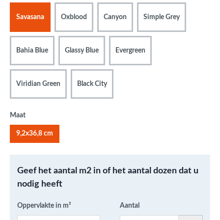
Savasana
Oxblood
Canyon
Simple Grey
Bahia Blue
Glassy Blue
Evergreen
Viridian Green
Black City
Maat
9,2x36,8 cm
Geef het aantal m2 in of het aantal dozen dat u
nodig heeft
Oppervlakte in m²
Aantal