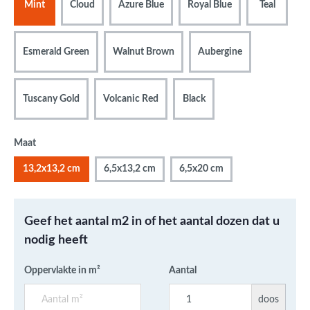
Mint
Cloud
Azure Blue
Royal Blue
Teal
Esmerald Green
Walnut Brown
Aubergine
Tuscany Gold
Volcanic Red
Black
Maat
13,2x13,2 cm
6,5x13,2 cm
6,5x20 cm
Geef het aantal m2 in of het aantal dozen dat u
nodig heeft
Oppervlakte in m²
Aantal
doos