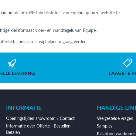
staan om de officiële fabrieksfoto’s van Equipe op onze website te
chtige kleinformaat vloer- en wandtegels van Equipe.
 offerte bij ons aan — wij helpen u graag verder.
ELLE LEVERING
LAAGSTE P
INFORMATIE
HANDIGE LIN
Openingstijden showroom / Contact
Veelgestelde vragen
Informatie over Offerte - Bestellen -
Samples
Betalen
Klachten (voorkomen