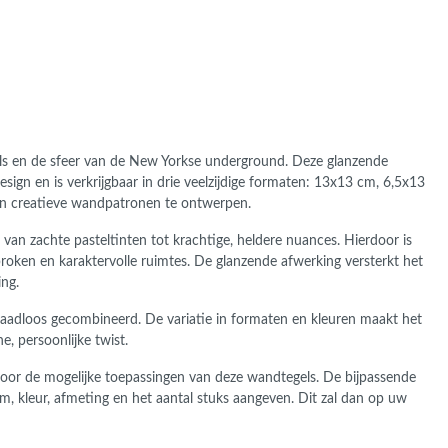
gels en de sfeer van de New Yorkse underground. Deze glanzende
esign en is verkrijgbaar in drie veelzijdige formaten: 13x13 cm, 6,5x13
 en creatieve wandpatronen te ontwerpen.
d van zachte pasteltinten tot krachtige, heldere nuances. Hierdoor is
esproken en karaktervolle ruimtes. De glanzende afwerking versterkt het
ing.
naadloos gecombineerd. De variatie in formaten en kleuren maakt het
, persoonlijke twist.
 voor de mogelijke toepassingen van deze wandtegels. De bijpassende
aam, kleur, afmeting en het aantal stuks aangeven. Dit zal dan op uw