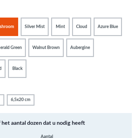
Metallic - Goud - Brons -
Metaal
Wandtegels met een
shroom
Silver Mist
Mint
Cloud
Azure Blue
patroon / mix van kleur
Beton- cementlook
wandtegels
erald Green
Walnut Brown
Aubergine
Natuursteenlook
wandtegels
d
Black
Marmerlook wandtegels
m
6,5x20 cm
f het aantal dozen dat u nodig heeft
Aantal