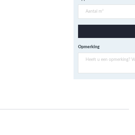
ans Verband
jkende en Aparte
aten
ere formaten
Opmerking