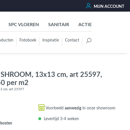
MIJN ACCOUNT
SPC VLOEREN
SANITAIR
ACTIE
oducten
Fotoboek
Inspiratie
Contact
oertegels
Kleurgroep
Wit - Beige - Créme - Ivoor
MUSHROOM, 13x13 cm, art 25597,
Grijs - Antraciet - Zwart
50 per m2
Groen - Olive - Jade - Sage
3 cm, art 25597
Blauw
Bruin - Cotto - Moka
Voorbeeld
aanwezig
in onze showroom
Oker - Geel - Oranje
Levertijd 3-4 weken
Rood - Roze - Paars
dkosten