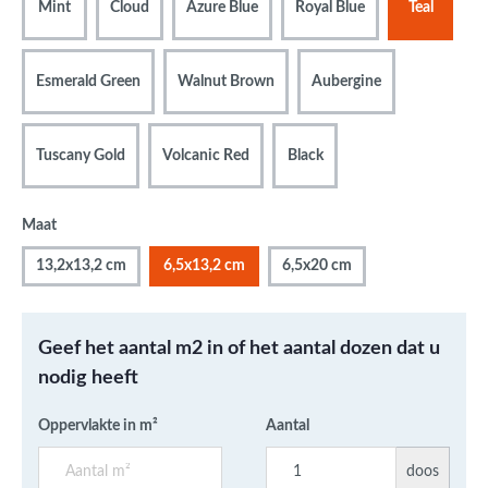
Mint
Cloud
Azure Blue
Royal Blue
Teal
Esmerald Green
Walnut Brown
Aubergine
Tuscany Gold
Volcanic Red
Black
Maat
13,2x13,2 cm
6,5x13,2 cm
6,5x20 cm
Geef het aantal m2 in of het aantal dozen dat u
nodig heeft
Oppervlakte in m²
Aantal
doos