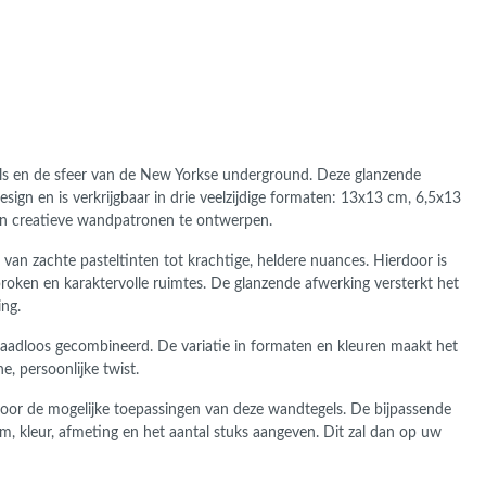
gels en de sfeer van de New Yorkse underground. Deze glanzende
esign en is verkrijgbaar in drie veelzijdige formaten: 13x13 cm, 6,5x13
 en creatieve wandpatronen te ontwerpen.
d van zachte pasteltinten tot krachtige, heldere nuances. Hierdoor is
esproken en karaktervolle ruimtes. De glanzende afwerking versterkt het
ing.
naadloos gecombineerd. De variatie in formaten en kleuren maakt het
, persoonlijke twist.
 voor de mogelijke toepassingen van deze wandtegels. De bijpassende
aam, kleur, afmeting en het aantal stuks aangeven. Dit zal dan op uw