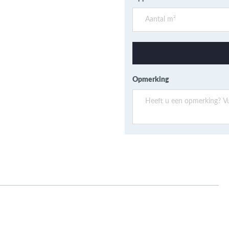
ans Verband
jkende en Aparte
aten
ere formaten
Opmerking