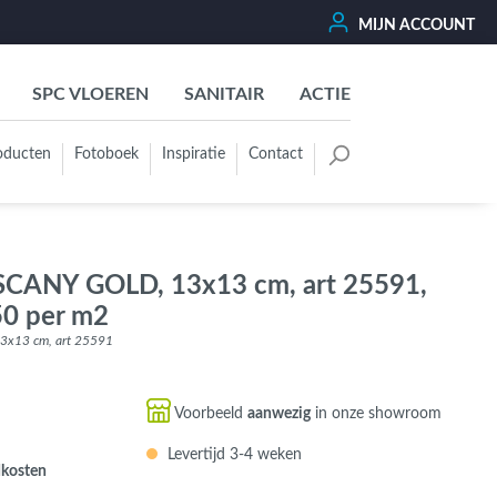
MIJN ACCOUNT
SPC VLOEREN
SANITAIR
ACTIE
oducten
Fotoboek
Inspiratie
Contact
oertegels
Kleurgroep
Wit - Beige - Créme - Ivoor
USCANY GOLD, 13x13 cm, art 25591,
Grijs - Antraciet - Zwart
50 per m2
Groen - Olive - Jade - Sage
3x13 cm, art 25591
Blauw
Bruin - Cotto - Moka
Voorbeeld
aanwezig
in onze showroom
Oker - Geel - Oranje
Levertijd 3-4 weken
Rood - Roze - Paars
dkosten