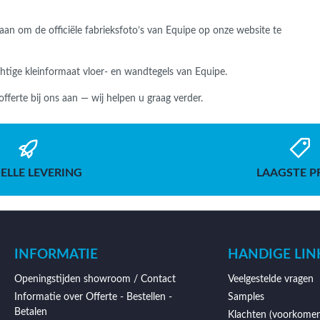
staan om de officiële fabrieksfoto’s van Equipe op onze website te
chtige kleinformaat vloer- en wandtegels van Equipe.
 offerte bij ons aan — wij helpen u graag verder.
ELLE LEVERING
LAAGSTE P
INFORMATIE
HANDIGE LIN
Openingstijden showroom / Contact
Veelgestelde vragen
Informatie over Offerte - Bestellen -
Samples
Betalen
Klachten (voorkomen