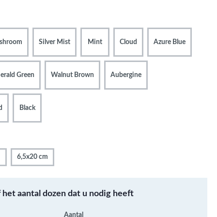
Metallic - Goud - Brons -
Metaal
Wandtegels met een
shroom
Silver Mist
Mint
Cloud
Azure Blue
patroon / mix van kleur
Beton- cementlook
wandtegels
erald Green
Walnut Brown
Aubergine
Natuursteenlook
wandtegels
d
Black
Marmerlook wandtegels
m
6,5x20 cm
f het aantal dozen dat u nodig heeft
Aantal