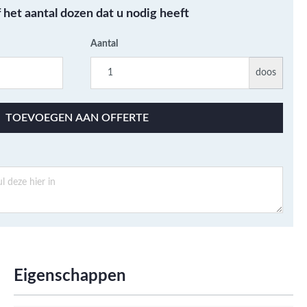
Metallic - Goud - Brons -
f het aantal dozen dat u nodig heeft
Metaal
Wandtegels met een
Aantal
patroon / mix van kleur
doos
Beton- cementlook
wandtegels
TOEVOEGEN AAN OFFERTE
Natuursteenlook
wandtegels
Marmerlook wandtegels
Eigenschappen