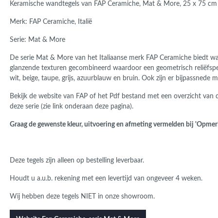
Keramische wandtegels van FAP Ceramiche, Mat & More, 25 x 75 cm
Roma
Afwi
Merk: FAP Ceramiche, Italië
Form
Grot
Serie: Mat & More
De serie
Mat & More
van het Italiaanse merk FAP Ceramiche biedt wan
glanzende texturen gecombineerd waardoor een geometrisch reliëfspe
wit, beige, taupe, grijs, azuurblauw en bruin. Ook zijn er bijpassnede 
Bekijk de website van FAP of het Pdf bestand met een overzicht van 
deze serie (zie link onderaan deze pagina).
Graag de gewenste kleur, uitvoering en afmeting vermelden bij 'Opmerki
Deze tegels zijn alleen op bestelling leverbaar.
Houdt u a.u.b. rekening met een levertijd van ongeveer 4 weken.
Wij hebben deze tegels NIET in onze showroom.