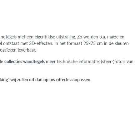
ans Verband
jkende en Aparte
aten
ere formaten
dtegels met een eigentijdse uitstraling. Zo worden o.a. matte en
l ontstaat met 3D-effecten. In het formaat 25x75 cm in de kleuren
mozaïeken leverbaar.
de
collecties wandtegels
meer technische informatie, (sfeer-)foto's van
ng', wij zullen dit dan op uw offerte aanpassen.