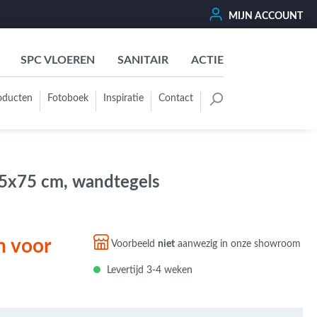
MIJN ACCOUNT
SPC VLOEREN
SANITAIR
ACTIE
oducten
Fotoboek
Inspiratie
Contact
oertegels
Kleurgroep
Wit - Beige - Créme - Ivoor
5x75 cm, wandtegels
Grijs - Antraciet - Zwart
Groen - Olive - Jade - Sage
Blauw
n voor
Voorbeeld
niet
aanwezig in onze showroom
Bruin - Cotto - Moka
Levertijd 3-4 weken
Oker - Geel - Oranje
Rood - Roze - Paars