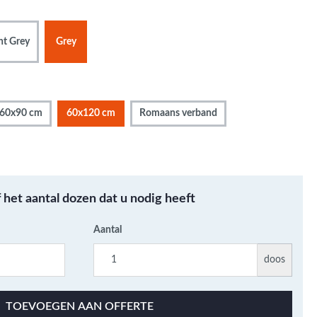
Metallic - Goud - Brons -
Metaal
ht Grey
Grey
Wandtegels met een
patroon / mix van kleur
Beton- cementlook
wandtegels
60x90 cm
60x120 cm
Romaans verband
Natuursteenlook
wandtegels
Marmerlook wandtegels
f het aantal dozen dat u nodig heeft
Aantal
doos
TOEVOEGEN AAN OFFERTE