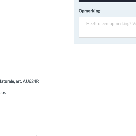
ans Verband
jkende en Aparte
Opmerking
aten
ere formaten
Naturale, art. AU624R
doos