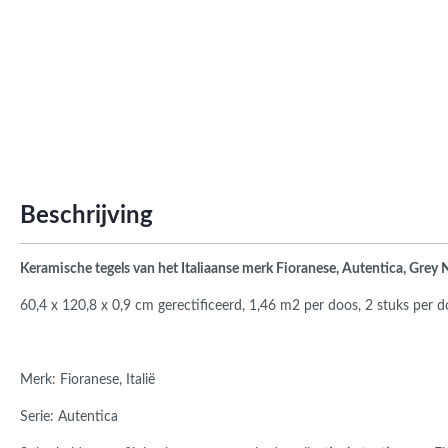
Roma
Afwi
Form
Grot
Beschrijving
Keramische tegels van het Italiaanse merk Fioranese, Autentica, Grey 
60,4 x 120,8 x 0,9 cm gerectificeerd, 1,46 m2 per doos, 2 stuks per 
Merk: Fioranese, Italië
Serie: Autentica