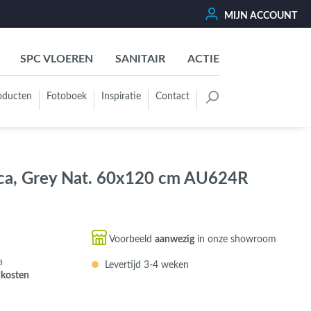
MIJN ACCOUNT
SPC VLOEREN
SANITAIR
ACTIE
oducten
Fotoboek
Inspiratie
Contact
oertegels
Kleurgroep
Wit - Beige - Créme - Ivoor
ica, Grey Nat. 60x120 cm AU624R
Grijs - Antraciet - Zwart
Groen - Olive - Jade - Sage
Blauw
Voorbeeld
aanwezig
in onze showroom
Bruin - Cotto - Moka
3
Levertijd 3-4 weken
Oker - Geel - Oranje
dkosten
Rood - Roze - Paars