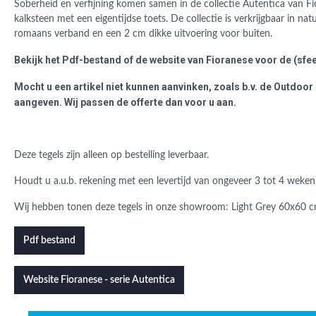
Soberheid en verfijning komen samen in de collectie Autentica van
Fi
kalksteen met een eigentijdse toets. De collectie is verkrijgbaar in nat
romaans verband en een 2 cm dikke uitvoering voor buiten.
Bekijk het Pdf-bestand of de website van Fioranese voor de (sfee
Mocht u een artikel niet kunnen aanvinken, zoals b.v. de Outdoor 
aangeven. Wij passen de offerte dan voor u aan.
Deze tegels zijn alleen op bestelling leverbaar.
Houdt u a.u.b. rekening met een levertijd van ongeveer 3 tot 4 weken
Wij hebben tonen deze tegels in onze showroom: Light Grey 60x60 cm 
Pdf bestand
Website Fioranese - serie Autentica