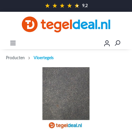
9,2
Producten
Vloertegels